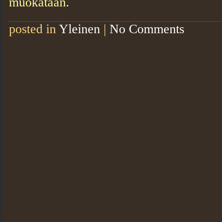
muokataan.
posted in
Yleinen
|
No Comments