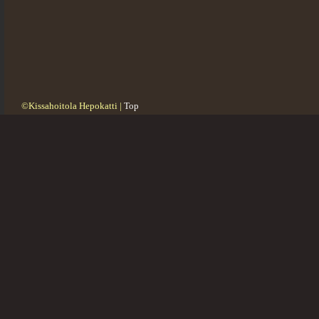
©Kissahoitola Hepokatti |
Top