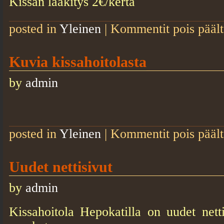
Kissan lääkitys 2€/kerta
posted in
Yleinen
|
Kommentit pois päält
Kuvia kissahoitolasta
by
admin
posted in
Yleinen
|
Kommentit pois päält
Uudet nettisivut
by
admin
Kissahoitola Hepokatilla on uudet nett